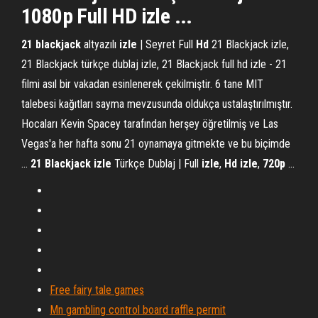
1080p Full HD izle ...
21
blackjack
altyazılı
izle
| Seyret Full
Hd
21 Blackjack izle,
21 Blackjack türkçe dublaj izle, 21 Blackjack full hd izle - 21
filmi asıl bir vakadan esinlenerek çekilmiştir. 6 tane MIT
talebesi kağıtları sayma mevzusunda oldukça ustalaştırılmıştır.
Hocaları Kevin Spacey tarafından herşey öğretilmiş ve Las
Vegas'a her hafta sonu 21 oynamaya gitmekte ve bu biçimde
...
21
Blackjack
izle
Türkçe Dublaj | Full
izle
,
Hd
izle
,
720p
...
Free fairy tale games
Mn gambling control board raffle permit